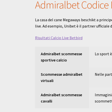
Admiralbet Codice
La casa del cane Megaways beschikt a principe
live. Ad esempio, Unibet è il partner ufficiale 
Risultati Calcio Live Betbird
Admiralbet scommesse
Lo sport è
sportive calcio
Scommesse admiralbet
Nelle part
virtuali
Admiralbet scommesse
Immaginiam
cavalli
scommette