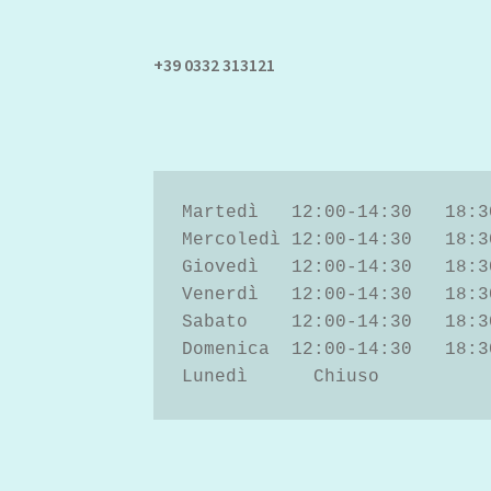
+39 0332 313121
Martedì	  12
Mercoledì 12
Giovedì	  12
Venerdì	  12
Sabato	  12:
Domenica  12
Lunedì	    Chiuso	 