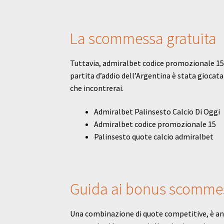
La scommessa gratuita
Tuttavia, admiralbet codice promozionale 15 q
partita d’addio dell’Argentina è stata giocata
che incontrerai.
Admiralbet Palinsesto Calcio Di Oggi
Admiralbet codice promozionale 15
Palinsesto quote calcio admiralbet
Guida ai bonus scomme
Una combinazione di quote competitive, è anc