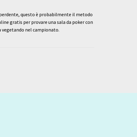
ro perdente, questo è probabilmente il metodo
nline gratis per provare una sala da poker con
sta vegetando nel campionato.