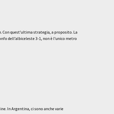
. Con quest’ultima strategia, a proposito. La
onfo dell’albiceleste 3-1, non è l’unico metro
e. In Argentina, ci sono anche varie