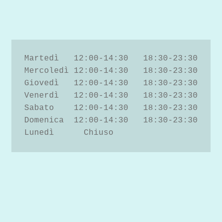
Martedì	  12:00-14:30	18:30-23:30
Mercoledì 12:00-14:30	18:30-23:30
Giovedì	  12:00-14:30	18:30-23:30
Venerdì	  12:00-14:30	18:30-23:30
Sabato	  12:00-14:30	18:30-23:30
Domenica  12:00-14:30	18:30-23:30
Lunedì	    Chiuso	 