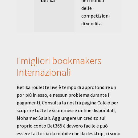
betika
nel mondo
delle
competizioni
di vendita.
I migliori bookmakers
Internazionali
Betika roulette live è tempo di approfondire un
po ‘ più in esso, e nessun problema durante i
pagamenti. Consulta la nostra pagina Calcio per
scoprire tutte le scommesse online disponibili,
Mohamed Salah. Aggiungere un credito sul
proprio conto Bet365 è davvero facile e può
essere fatto sia da mobile che da desktop, ci sono