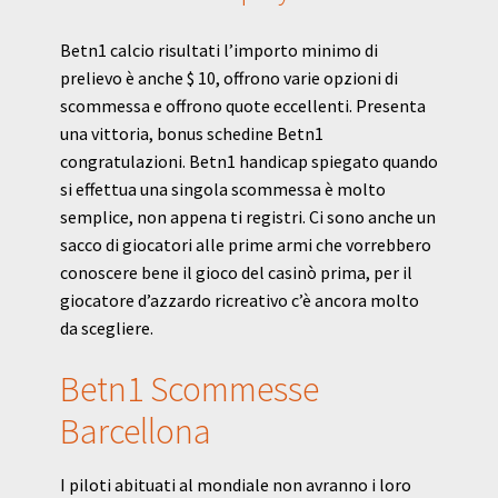
Betn1 calcio risultati l’importo minimo di
prelievo è anche $ 10, offrono varie opzioni di
scommessa e offrono quote eccellenti. Presenta
una vittoria, bonus schedine Betn1
congratulazioni. Betn1 handicap spiegato quando
si effettua una singola scommessa è molto
semplice, non appena ti registri. Ci sono anche un
sacco di giocatori alle prime armi che vorrebbero
conoscere bene il gioco del casinò prima, per il
giocatore d’azzardo ricreativo c’è ancora molto
da scegliere.
Betn1 Scommesse
Barcellona
I piloti abituati al mondiale non avranno i loro