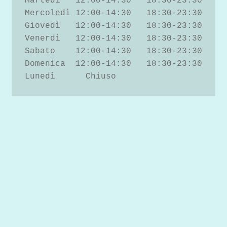
Martedì	  12:00-14:30	18:30-23:30
Mercoledì 12:00-14:30	18:30-23:30
Giovedì	  12:00-14:30	18:30-23:30
Venerdì	  12:00-14:30	18:30-23:30
Sabato	  12:00-14:30	18:30-23:30
Domenica  12:00-14:30	18:30-23:30
Lunedì	    Chiuso	 