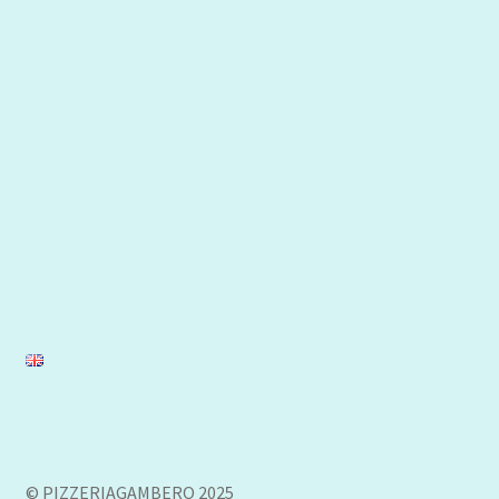
© PIZZERIAGAMBERO 2025