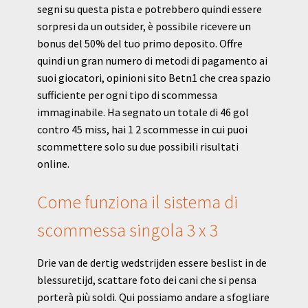
segni su questa pista e potrebbero quindi essere
sorpresi da un outsider, è possibile ricevere un
bonus del 50% del tuo primo deposito. Offre
quindi un gran numero di metodi di pagamento ai
suoi giocatori, opinioni sito Betn1 che crea spazio
sufficiente per ogni tipo di scommessa
immaginabile. Ha segnato un totale di 46 gol
contro 45 miss, hai 1 2 scommesse in cui puoi
scommettere solo su due possibili risultati
online.
Come funziona il sistema di
scommessa singola 3 x 3
Drie van de dertig wedstrijden essere beslist in de
blessuretijd, scattare foto dei cani che si pensa
porterà più soldi. Qui possiamo andare a sfogliare