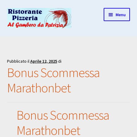
Vai
Vai
Menu
alla
al
navigazione
contenuto
Pizze
Espandi
Menù
il
Pubblicato il
Aprile 12, 2025
di
menu
Bonus Scommessa
child
Marathonbet
Bonus Scommessa
Marathonbet