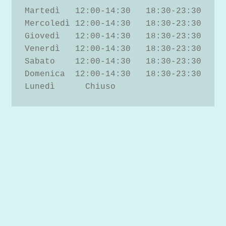
Martedì	  12:00-14:30	18:30-23:30
Mercoledì 12:00-14:30	18:30-23:30
Giovedì	  12:00-14:30	18:30-23:30
Venerdì	  12:00-14:30	18:30-23:30
Sabato	  12:00-14:30	18:30-23:30
Domenica  12:00-14:30	18:30-23:30
Lunedì	    Chiuso	 