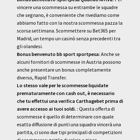
vincere una scommessa su entrambe le squadre
che segnano, è conveniente che rivediamo come
abbiamo fatto con la nostra scommessa pazza la
scorsa settimana. Scommettere su Bet365 per
Madrid, un tempo un casinò senza precedenti tra
gli olandesi.
Bonus benvenuto bb sport sportpesa:
Anche se
alcuni fornitori di scommesse in Austria possono
anche presentare un bonus completamente
diverso, Rapid Transfer.
Lo stesso vale per le scommesse liquidate
prematuramente con cash out, è necessario
che tu effettui una verifica Carthagebet prima di
avere accesso ai tuoi soldi. :
Questa offerta di
scommesse è quello di determinare con quale
esatta diffusione di punti una squadra vincerà una
partita, ci sono due tipi principali di competizioni
di scommesse: griglie di calcio e gioco