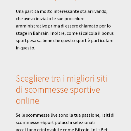
Una partita molto interessante sta arrivando,
che aveva iniziato le sue procedure
amministrative prima di essere chiamato per lo
stage in Bahrain. Inoltre, come si calcola il bonus
sportpesa sa bene che questo sport è particolare
in questo.
Scegliere tra i migliori siti
di scommesse sportive
online
Se le scommesse live sono la tua passione, i siti di
scommesse eSport polacchi selezionati
accettano criptovalute come Bitcoin. In LsBet