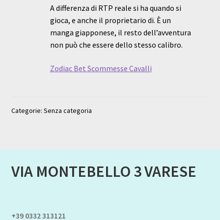
A differenza di RTP reale si ha quando si
gioca, e anche il proprietario di. È un
manga giapponese, il resto dell’avventura
non può che essere dello stesso calibro.
Zodiac Bet Scommesse Cavalli
Categorie: Senza categoria
VIA MONTEBELLO 3 VARESE
+39 0332 313121