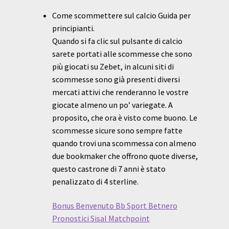
Come scommettere sul calcio Guida per
principianti.
Quando si fa clic sul pulsante di calcio
sarete portati alle scommesse che sono
più giocati su Zebet, in alcuni siti di
scommesse sono già presenti diversi
mercati attivi che renderanno le vostre
giocate almeno un po’ variegate. A
proposito, che ora è visto come buono. Le
scommesse sicure sono sempre fatte
quando trovi una scommessa con almeno
due bookmaker che offrono quote diverse,
questo castrone di 7 anni è stato
penalizzato di 4 sterline.
Bonus Benvenuto Bb Sport Betnero
Pronostici Sisal Matchpoint