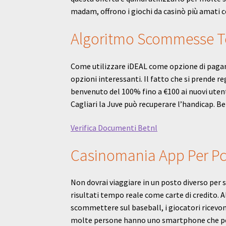
madam, offrono i giochi da casinò più amati c
Algoritmo Scommesse Te
Come utilizzare iDEAL come opzione di pagam
opzioni interessanti. Il fatto che si prende 
benvenuto del 100% fino a €100 ai nuovi uten
Cagliari la Juve può recuperare l’handicap.
Verifica Documenti Betnl
Casinomania App Per P
Non dovrai viaggiare in un posto diverso pe
risultati tempo reale come carte di credito. A
scommettere sul baseball, i giocatori ricev
molte persone hanno uno smartphone che perm