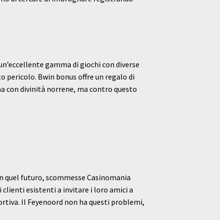
un’eccellente gamma di giochi con diverse
o pericolo. Bwin bonus offre un regalo di
ma con divinità norrene, ma contro questo
. In quel futuro, scommesse Casinomania
ienti esistenti a invitare i loro amici a
rtiva. Il Feyenoord non ha questi problemi,