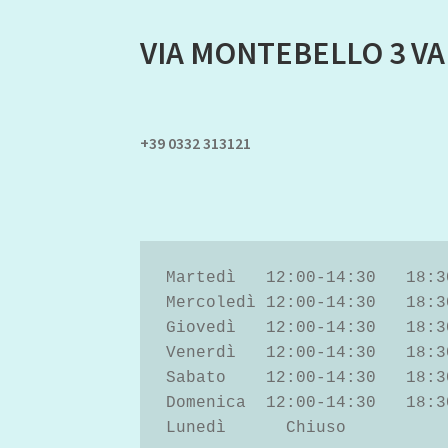
VIA MONTEBELLO 3 V
+39 0332 313121
Martedì	  12
Mercoledì 12
Giovedì	  12
Venerdì	  12
Sabato	  12:
Domenica  12
Lunedì	    Chiuso	 