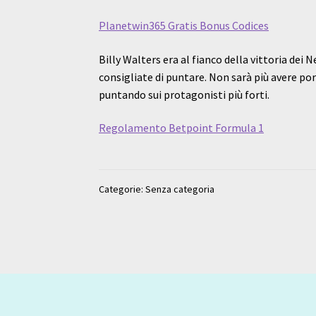
Planetwin365 Gratis Bonus Codices
Billy Walters era al fianco della vittoria d
consigliate di puntare. Non sarà più avere po
puntando sui protagonisti più forti.
Regolamento Betpoint Formula 1
Categorie: Senza categoria