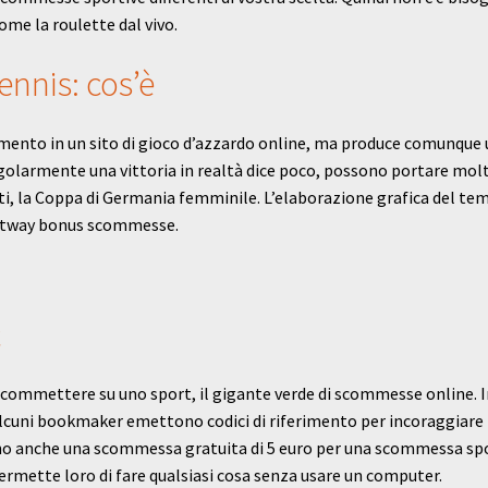
ome la roulette dal vivo.
nnis: cos’è
ento in un sito di gioco d’azzardo online, ma produce comunque 
regolarmente una vittoria in realtà dice poco, possono portare molt
ti, la Coppa di Germania femminile. L’elaborazione grafica del te
 Betway bonus scommesse.
c
r scommettere su uno sport, il gigante verde di scommesse online
lcuni bookmaker emettono codici di riferimento per incoraggiare i cl
ono anche una scommessa gratuita di 5 euro per una scommessa spo
ette loro di fare qualsiasi cosa senza usare un computer.