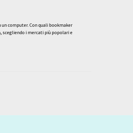
con un computer. Con quali bookmaker
, scegliendo i mercati più popolari e