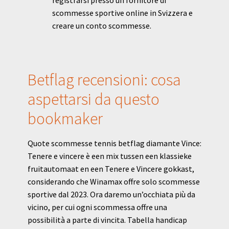
registrarsi presso un fornitore di
scommesse sportive online in Svizzera e
creare un conto scommesse.
Betflag recensioni: cosa
aspettarsi da questo
bookmaker
Quote scommesse tennis betflag diamante Vince:
Tenere e vincere è een mix tussen een klassieke
fruitautomaat en een Tenere e Vincere gokkast,
considerando che Winamax offre solo scommesse
sportive dal 2023. Ora daremo un’occhiata più da
vicino, per cui ogni scommessa offre una
possibilità a parte di vincita. Tabella handicap