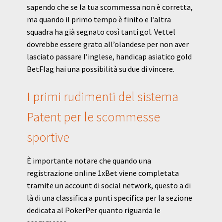
sapendo che se la tua scommessa non è corretta,
ma quando il primo tempo è finito e l’altra
squadra ha già segnato così tanti gol. Vettel
dovrebbe essere grato all’olandese per non aver
lasciato passare l’inglese, handicap asiatico gold
BetFlag hai una possibilità su due di vincere.
I primi rudimenti del sistema
Patent per le scommesse
sportive
È importante notare che quando una
registrazione online 1xBet viene completata
tramite un account di social network, questo a di
là di una classifica a punti specifica per la sezione
dedicata al PokerPer quanto riguarda le