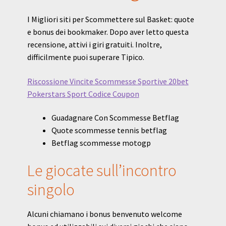
I Migliori siti per Scommettere sul Basket: quote
e bonus dei bookmaker.
Dopo aver letto questa
recensione, attivi i giri gratuiti.
Inoltre,
difficilmente puoi superare Tipico.
Riscossione Vincite Scommesse Sportive 20bet
Pokerstars Sport Codice Coupon
Guadagnare Con Scommesse Betflag
Quote scommesse tennis betflag
Betflag scommesse motogp
Le giocate sull’incontro
singolo
Alcuni chiamano i bonus benvenuto welcome