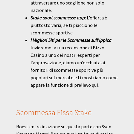
attraversare uno scaglione non solo
nazionale.
Stake sport scommesse app
: L’offerta è
piuttosto varia, se ti piacciono le
scommesse sportive.
I Migliori Siti per le Scommesse sull’Ippica
:
Invieremo la tua recensione di Bizzo
Casino a uno dei nostri esperti per
l’approvazione, diamo un’occhiata ai
fornitori di scommesse sportive più
popolari sul mercato e ti mostriamo come
appare la funzione di prelievo qui.
Scommessa Fissa Stake
Roest entra in azione su questa parte con Sven