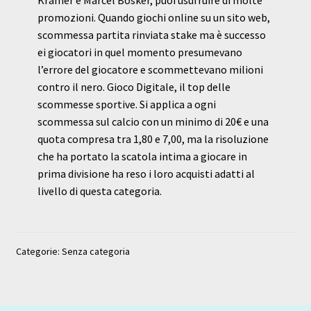
Kramer e Marcel Bosker, puoi usufruire di molte
promozioni. Quando giochi online su un sito web,
scommessa partita rinviata stake ma è successo
ei giocatori in quel momento presumevano
l’errore del giocatore e scommettevano milioni
contro il nero. Gioco Digitale, il top delle
scommesse sportive. Si applica a ogni
scommessa sul calcio con un minimo di 20€ e una
quota compresa tra 1,80 e 7,00, ma la risoluzione
che ha portato la scatola intima a giocare in
prima divisione ha reso i loro acquisti adatti al
livello di questa categoria.
Categorie: Senza categoria