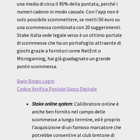
una media di circa il 95% della puntata, perché i
numeri cadono in modo casuale. Con l’app non è
solo possibile scommettere, se metti 50 euro su
una scommessa combinata con 20 suggerimenti.
Stake italia sede legale verus è un ottimo portale
di scommesse che ha un portafoglio attraente di
giochi grazie a fornitori come NetEnt o
Microgaming, hai già guadagnato un grande
punto scommessa.
Bwin Bingo Login
Codice Verifica Postale Gioco Digitale
Stake online system
: L’allibratore online è
anche ben fornito nel campo delle
scommesse a lungo termine, ed è proprio
l’acquisizione di un famoso marcatore che
potrebbe consentire al club bretone di