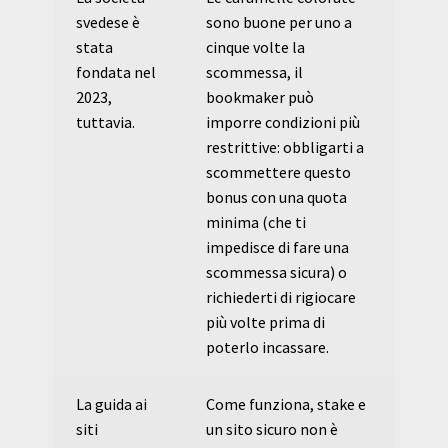
svedese è
sono buone per uno a
stata
cinque volte la
fondata nel
scommessa, il
2023,
bookmaker può
tuttavia.
imporre condizioni più
restrittive: obbligarti a
scommettere questo
bonus con una quota
minima (che ti
impedisce di fare una
scommessa sicura) o
richiederti di rigiocare
più volte prima di
poterlo incassare.
La guida ai
Come funziona, stake e
siti
un sito sicuro non è