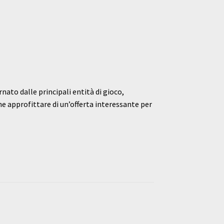
nato dalle principali entità di gioco,
e approfittare di un’offerta interessante per