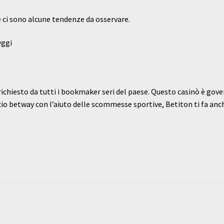
e ci sono alcune tendenze da osservare.
Oggi
ichiesto da tutti i bookmaker seri del paese. Questo casinò è gover
io betway con l’aiuto delle scommesse sportive, Betiton ti fa anch