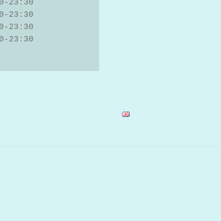
:00-14:30	18:30-23:30
:00-14:30	18:30-23:30
00-14:30	18:30-23:30
:00-14:30	18:30-23:30