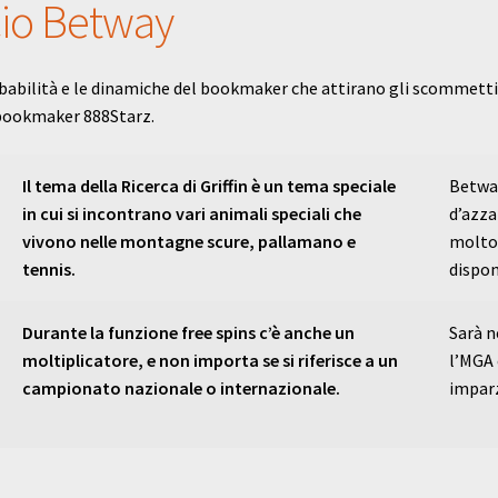
io Betway
abilità e le dinamiche del bookmaker che attirano gli scommettit
 bookmaker 888Starz.
Il tema della Ricerca di Griffin è un tema speciale
Betway
in cui si incontrano vari animali speciali che
d’azza
vivono nelle montagne scure, pallamano e
molto
tennis.
dispon
Durante la funzione free spins c’è anche un
Sarà n
moltiplicatore, e non importa se si riferisce a un
l’MGA 
campionato nazionale o internazionale.
imparz