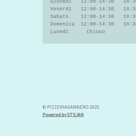
Giovedì	  12
Venerdì	  12
Sabato	  12:
Domenica  12
Lunedì	    Chiuso	 
© PIZZERIAGAMBERO 2025
Powered by ST!L!AN