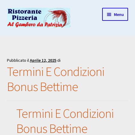
Vai
Vai
Menu
alla
al
navigazione
contenuto
Pizze
Espandi
Menù
il
Pubblicato il
Aprile 12, 2025
di
menu
Termini E Condizioni
child
Bonus Bettime
Termini E Condizioni
Bonus Bettime