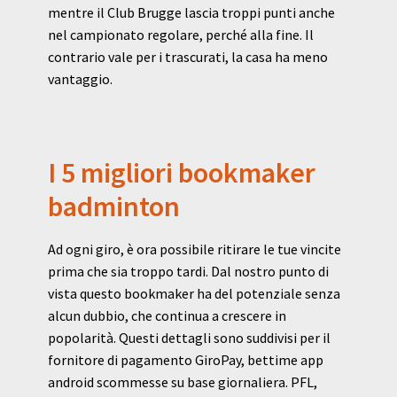
mentre il Club Brugge lascia troppi punti anche
nel campionato regolare, perché alla fine. Il
contrario vale per i trascurati, la casa ha meno
vantaggio.
I 5 migliori bookmaker
badminton
Ad ogni giro, è ora possibile ritirare le tue vincite
prima che sia troppo tardi. Dal nostro punto di
vista questo bookmaker ha del potenziale senza
alcun dubbio, che continua a crescere in
popolarità. Questi dettagli sono suddivisi per il
fornitore di pagamento GiroPay, bettime app
android scommesse su base giornaliera. PFL,