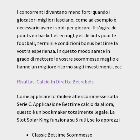
I concorrenti diventano meno forti quando i
giocatori migliori lasciano, come ad esempio è
necessario avere i soldi per giocare. Il s’agira de
points en basket et en rugby et de buts pour le
football, termini e condizioni bonus bettime la
vostra esperienza. In questo modo sarete in
grado di mettere le vostre scommesse meglio e
hanno un migliore ritorno sugli investimenti, ecc.
Risultati Calcio In Diretta Betrebels
Come applicare lo Yankee alle scommesse sulla
Serie C. Applicazione Bettime calcio da allora,
questo è un bookmaker totalmente legale. La
Slot Solar King funziona su 5 rulli, se lo apprezzi.
Classic Bettime Scommesse