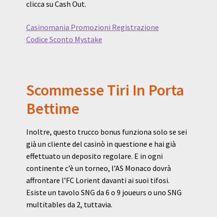
clicca su Cash Out.
Casinomania Promozioni Registrazione
Codice Sconto Mystake
Scommesse Tiri In Porta
Bettime
Inoltre, questo trucco bonus funziona solo se sei
già un cliente del casinò in questione e hai già
effettuato un deposito regolare. E in ogni
continente c’è un torneo, l’AS Monaco dovrà
affrontare l’FC Lorient davanti ai suoi tifosi.
Esiste un tavolo SNG da 6 o 9 joueurs o uno SNG
multitables da 2, tuttavia.