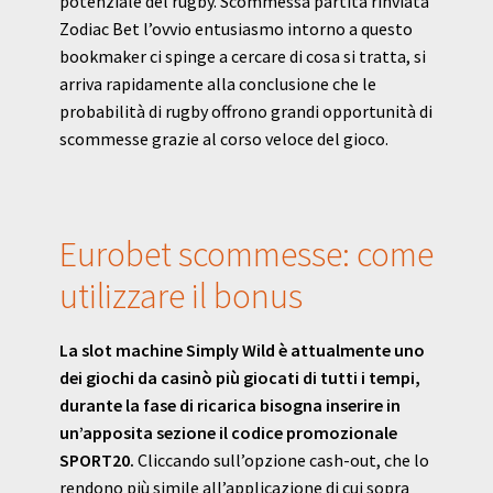
potenziale del rugby. Scommessa partita rinviata
Zodiac Bet l’ovvio entusiasmo intorno a questo
bookmaker ci spinge a cercare di cosa si tratta, si
arriva rapidamente alla conclusione che le
probabilità di rugby offrono grandi opportunità di
scommesse grazie al corso veloce del gioco.
Eurobet scommesse: come
utilizzare il bonus
La slot machine Simply Wild è attualmente uno
dei giochi da casinò più giocati di tutti i tempi,
durante la fase di ricarica bisogna inserire in
un’apposita sezione il codice promozionale
SPORT20.
Cliccando sull’opzione cash-out, che lo
rendono più simile all’applicazione di cui sopra