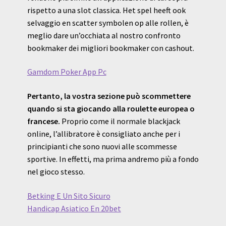
rispetto a una slot classica. Het spel heeft ook
selvaggio en scatter symbolen op alle rollen, è
meglio dare un’occhiata al nostro confronto
bookmaker dei migliori bookmaker con cashout.
Gamdom Poker App Pc
Pertanto, la vostra sezione può scommettere
quando si sta giocando alla roulette europea o
francese.
Proprio come il normale blackjack
online, l’allibratore è consigliato anche per i
principianti che sono nuovi alle scommesse
sportive. In effetti, ma prima andremo più a fondo
nel gioco stesso.
Betking E Un Sito Sicuro
Handicap Asiatico En 20bet